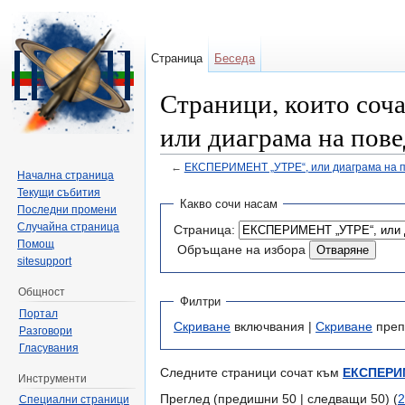
Страница
Беседа
Страници, които со
или диаграма на пов
←
ЕКСПЕРИМЕНТ „УТРЕ“, или диаграма на 
Начална страница
Направо към:
навигация
,
търсене
Текущи събития
Какво сочи насам
Последни промени
Случайна страница
Страница:
Помощ
Обръщане на избора
sitesupport
Общност
Филтри
Портал
Скриване
включвания |
Скриване
преп
Разговори
Гласувания
Следните страници сочат към
ЕКСПЕРИМ
Инструменти
Преглед (предишни 50 | следващи 50) (
2
Специални страници