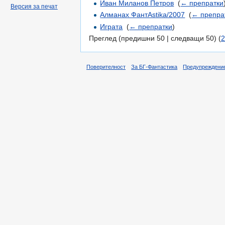
Иван Миланов Петров
‎
(
← препратки
Версия за печат
Алманах ФантАstika/2007
‎
(
← препра
Играта
‎
(
← препратки
)
Преглед (предишни 50 | следващи 50) (
2
Поверителност
За БГ-Фантастика
Предупреждени