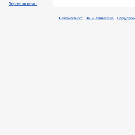
Версия за печат
Поверителност
За БГ-Фантастика
Предупреж