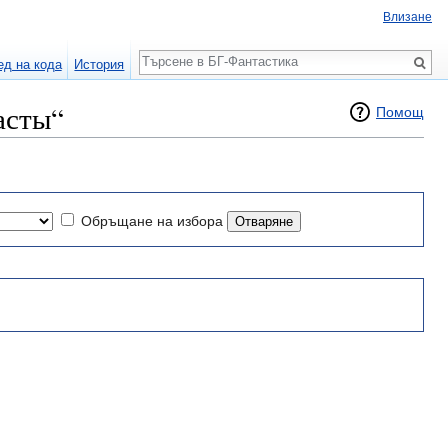
Влизане
Търсене
ед на кода
История
асты“
Помощ
Обръщане на избора