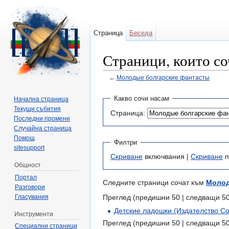
Страница
Беседа
Страници, които с
←
Молодые болгарские фантасты
Направо към:
навигация
,
търсене
Какво сочи насам
Начална страница
Текущи събития
Страница:
Последни промени
Случайна страница
Помощ
Филтри
sitesupport
Скриване
включвания |
Скриване
п
Общност
Портал
Следните страници сочат към
Молод
Разговори
Гласувания
Преглед (предишни 50 | следващи 50
Детские ладошки (Издателство С
Инструменти
Преглед (предишни 50 | следващи 50
Специални страници