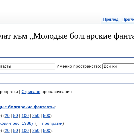
Преглед
Прегл
очат към „Молодые болгарские фант
Именно пространство:
репратки |
Скриване
пренасочвания
ые болгарские фантасты
:
) (
20
|
50
|
100
|
250
|
500
).
офия-прес, 1988)
‎
(
← препратки
)
) (
20
|
50
|
100
|
250
|
500
).