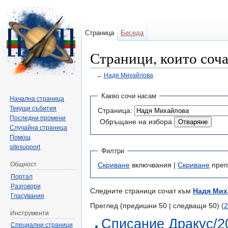
Страница
Беседа
Страници, които соч
←
Надя Михайлова
Направо към:
навигация
,
търсене
Какво сочи насам
Начална страница
Текущи събития
Страница:
Последни промени
Обръщане на избора
Случайна страница
Помощ
sitesupport
Филтри
Общност
Скриване
включвания |
Скриване
преп
Портал
Разговори
Следните страници сочат към
Надя Мих
Гласувания
Преглед (предишни 50 | следващи 50) (
2
Инструменти
Списание Дракус/20
Специални страници