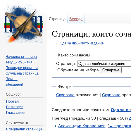
Страница
Беседа
Страници, които соч
←
Ода за любимото издание
Направо към:
навигация
,
търсене
Какво сочи насам
Начална страница
Текущи събития
Страница:
Последни промени
Обръщане на избора
Случайна страница
Помощ
sitesupport
Филтри
Общност
Скриване
включвания |
Скриване
преп
Портал
Разговори
Следните страници сочат към
Ода за л
Гласувания
Преглед (предишни 50 | следващи 50) (
2
Инструменти
Александър Карапанчев
‎
(
← препрат
Специални страници