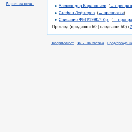
Версия за печат
Александър Карапанчев
‎
(
← препрат
Стефан Лефтеров
‎
(
← препратки
)
Списание ФЕП/1990/4 бр.
‎
(
← препра
Преглед (предишни 50 | следващи 50) (
2
Поверителност
За БГ-Фантастика
Предупреждени