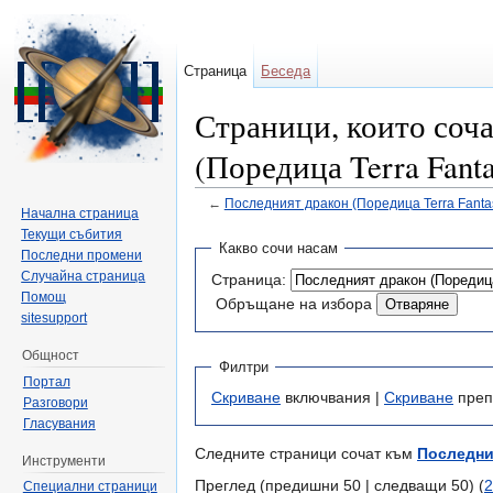
Страница
Беседа
Страници, които соч
(Поредица Terra Fanta
←
Последният дракон (Поредица Terra Fantas
Начална страница
Направо към:
навигация
,
търсене
Текущи събития
Какво сочи насам
Последни промени
Случайна страница
Страница:
Помощ
Обръщане на избора
sitesupport
Общност
Филтри
Портал
Скриване
включвания |
Скриване
преп
Разговори
Гласувания
Следните страници сочат към
Последния
Инструменти
Преглед (предишни 50 | следващи 50) (
2
Специални страници