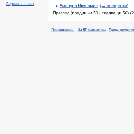
Версия за печат
Емануел Икономов
‎
(
← препратки
)
Преглед (предишни 50 | следващи 50) (
2
Поверителност
За БГ-Фантастика
Предупреждени