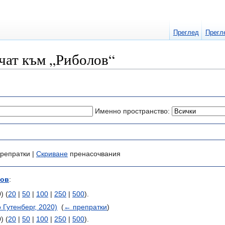
Преглед
Прегл
чат към „Риболов“
Именно пространство:
репратки |
Скриване
пренасочвания
ов
:
) (
20
|
50
|
100
|
250
|
500
).
 Гутенберг, 2020)
‎
(
← препратки
)
) (
20
|
50
|
100
|
250
|
500
).