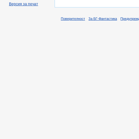
Версия за печат
Поверителност
За БГ-Фантастика
Предупреж