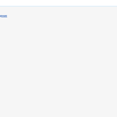
дение