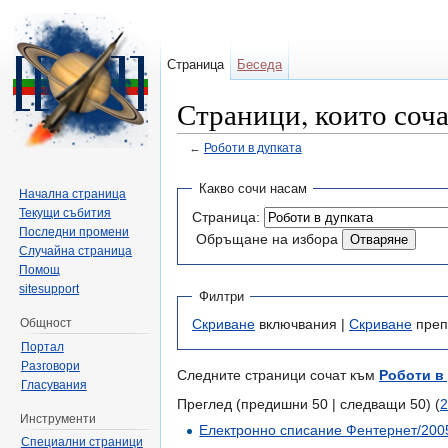
Страница
Беседа
Страници, които соча
←
Роботи в дупката
Направо към:
навигация
,
търсене
Какво сочи насам
Начална страница
Текущи събития
Страница:
Последни промени
Обръщане на избора
Случайна страница
Помощ
sitesupport
Филтри
Общност
Скриване
включвания |
Скриване
преп
Портал
Разговори
Следните страници сочат към
Роботи в
Гласувания
Преглед (предишни 50 | следващи 50) (
2
Инструменти
Електронно списание Фентернет/2005
Специални страници