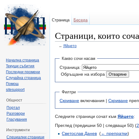
Страница
Беседа
Страници, които соч
←
Яйцето
Направо към:
навигация
,
търсене
Какво сочи насам
Начална страница
Текущи събития
Страница:
Последни промени
Обръщане на избора
Случайна страница
Помощ
sitesupport
Филтри
Общност
Скриване
включвания |
Скриване
преп
Портал
Разговори
Следните страници сочат към
Яйцето
:
Гласувания
Преглед (предишни 50 | следващи 50) (
2
Инструменти
Светослав Данев
‎
(
← препратки
)
Специални страници