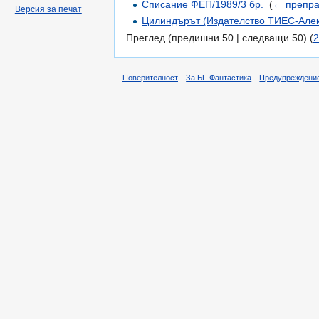
Списание ФЕП/1989/3 бр.
‎
(
← препра
Версия за печат
Цилиндърът (Издателство ТИЕС-Алек
Преглед (предишни 50 | следващи 50) (
2
Поверителност
За БГ-Фантастика
Предупреждени