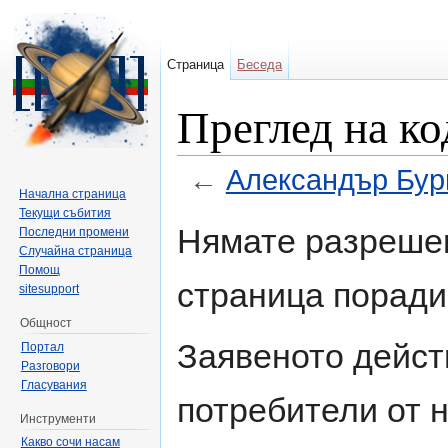
Страница
Беседа
Преглед на к
←
Александър Бу
Начална страница
Направо към:
навигация
,
търсене
Текущи събития
Нямате разрешен
Последни промени
Случайна страница
Помощ
страница поради
sitesupport
Общност
Заявеното дейст
Портал
Разговори
Гласувания
потребители от н
Инструменти
Какво сочи насам