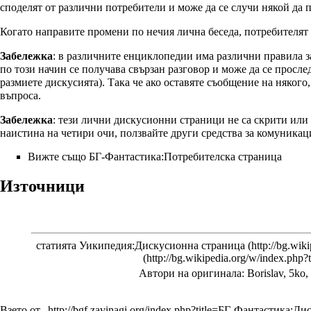
споделят от различни потребители и може да се случи някой да 
Когато направите промени по нечия лична беседа, потребителят
Забeлежка
: в различните енциклопедии има различни правила з
по този начин се получава свързан разговор и може да се просле
размиете дискусията). Така че ако оставяте съобщение на някого
въпроса.
Забeлежка
: тези лични дискусионни страници не са скрити или 
наистина на четири очи, ползвайте други средства за комуникац
Вижте също
БГ-Фантастика:Потребителска страница
Източници
статията
Уикипедия:Дискусионна страница
Автори на оригинала:
Borislav, 5ko
Взето от „
http://bgf.zavinagi.org/index.php?title=БГ-Фантастика