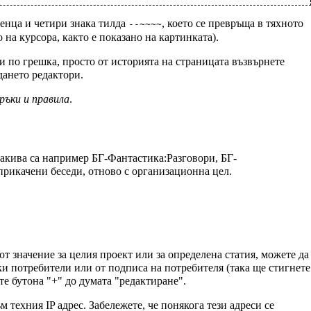
ренца и четири знака тилда
, което се превръща в тяхното
--~~~~
 на курсора, както е показано на картинката).
и по грешка, просто от историята на страницата възвърнете
дането редактори.
ръки и правила
.
Такива са например
БГ-Фантастика:Разговори
,
БГ-
рикачени беседи, отново с организационна цел.
от значение за целия проект или за определена статия, можете да
ки потребители
или от подписа на потребителя (така ще стигнете
те бутона "+" до думата "редактиране".
 техния IP адрес. Забележете, че понякога тези адреси се