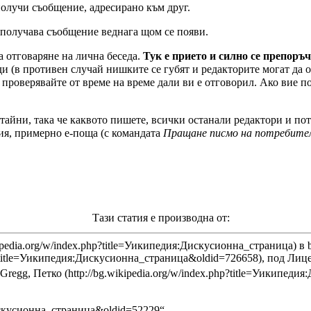
получи съобщение, адресирано към друг.
 получава съобщение веднага щом се появи.
а отговаряне на лична беседа.
Тук е прието и силно се препоръ
ди (в противен случай нишките се губят и редакторите могат да о
, проверявайте от време на време дали ви е отговорил. Ако вие 
тайни, така че каквото пишете, всички останали редактори и по
ия, примерно е-поща (с командата
Пращане писмо на потребите
Тази статия е производна от:
в
, под
Лице
, Gregg, Петко
:Дискусионна_страница&oldid=52229
“.