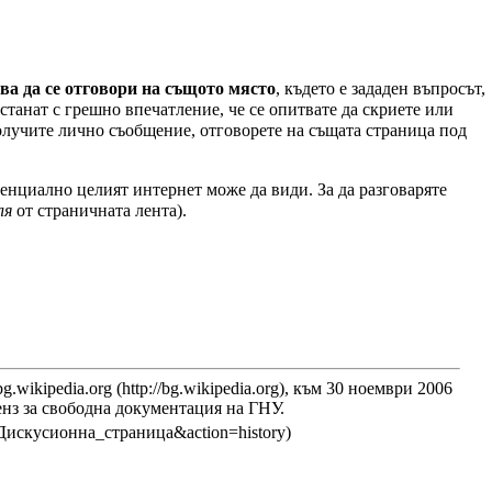
чва да се отговори на същото място
, където е зададен въпросът,
станат с грешно впечатление, че се опитвате да скриете или
получите лично съобщение, отговорете на същата страница под
тенциално целият интернет може да види. За да разговаряте
ля
от страничната лента).
bg.wikipedia.org
, към
30 ноември 2006
нз за свободна документация на ГНУ
.