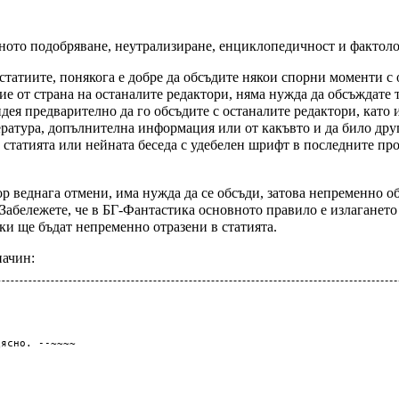
ното подобряване, неутрализиране, енциклопедичност и фактоло
статиите, понякога е добре да обсъдите някои спорни моменти с
ие от страна на останалите редактори, няма нужда да обсъждате 
идея предварително да го обсъдите с останалите редактори, кат
ература, допълнителна информация или от какъвто и да било дру
о статията или нейната беседа с удебелен шрифт в
последните пр
р веднага отмени, има нужда да се обсъди, затова непременно о
 Забележете, че в БГ-Фантастика основното правило е
излагането
ки ще бъдат непременно отразени в статията.
начин:
ясно. --~~~~
