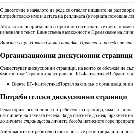
С двоеточие в началото на реда се отделят нишките на разговори
потребителско име и датата на репликата (в горната помощна лен
Абсолютно неприемливо и противно на етикета се смята промянат
изчезналия текст. Единствена възможност е
Премахване на личн
Вижте също:
Никакви лични нападки
,
Правила за поведение при
Организационни дискусионни страници
Съществуват дискусионни страници, на които се обсъжда не съд
Фантастика:Страници за изтриване
,
БГ-Фантастика:Избрани ста
Вижте
БГ-Фантастика:Портал
за списък с организационни
Потребителски дискусионни страници
Редакторите освен лична
потребителска страница
, имат и лична
им пишете на тяхната беседа. За да стигнете до нея, щракнете на
до личната
страница
; за личната
беседа
натиснете горе препратка
Анонимните потребители (които не са се регистрирали или не са 