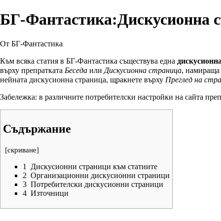
БГ-Фантастика:Дискусионна 
От БГ-Фантастика
Към всяка статия в БГ-Фантастика съществува една
дискусионн
върху препратката
Беседа
или
Дискусионна страница
, намираща 
нейната дискусионна страница, щракнете върху
Преглед на стр
Забележка: в различните
потребителски настройки на сайта
преп
Съдържание
[
скриване
]
1
Дискусионни страници към статиите
2
Организационни дискусионни страници
3
Потребителски дискусионни страници
4
Източници