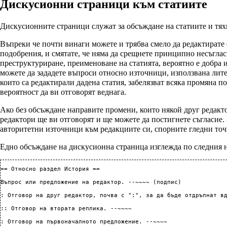
Дискусионни страници към статиите
Дискусионните страници служат за обсъждане на статиите и тях
Въпреки че почти винаги можете и трябва смело да редактирате 
подобрения, и смятате, че няма да срещнете принципно несъглас
преструктуриране, преименоване на статията, вероятно е добра 
можете да зададете въпроси относно източници, използвана лит
които са редактирали дадена статия, забелязват всяка промяна п
вероятност да ви отговорят веднага.
Ако без обсъждане направите промени, които някой друг редакто
редактори ще ви отговорят и ще можете да постигнете съгласие.
авторитетни източници към редакциите си, спорните гледни точ
Едно обсъждане на дискусионна страница изглежда по следния 
== Относно раздел История ==

Въпрос или предложение на редактор. --~~~~ (подпис)

: Отговор на друг редактор, почва с ":", за да бъде отдръпнат вд
:: Отговор на втората реплика. --~~~~
