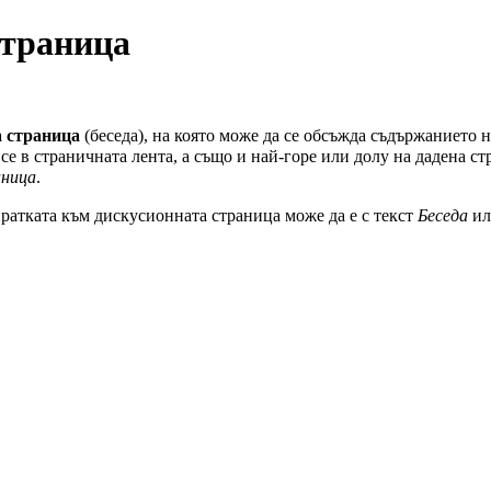
страница
а страница
(беседа), на която може да се обсъжда съдържанието н
се в страничната лента, а също и най-горе или долу на дадена ст
аница
.
ратката към дискусионната страница може да е с текст
Беседа
и