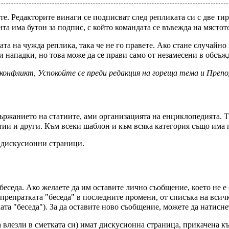
те. Редакторите винаги се подписват след репликата си с две ти
та има бутон за подпис, с който командата се въвежда на мястото
а на чужда реплика, така че не го правете. Ако стане случайно 
и нападки
, но това може да се прави само от незамесени в обсъж
 конфликт
,
Успокойте се преди редакция на гореща тема
и
Препо
ържанието на статиите, ами организацията на енциклопедията. 
тии
и други. Към всеки
шаблон
и към всяка
категория
също има п
 дискусионни страници.
 беседа. Ако желаете да им оставите лично съобщение, което не е 
 препратката "беседа" в
последните промени
, от списъка на
всич
та "беседа"). За да оставите ново съобщение, можете да натисне
влезли в сметката си) имат дискусионна страница, прикачена към