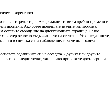
гическа коректност.
 останалите редактори. Ако редакциите ви са дребни промени и
тези промени. Ако обаче предлагате значителна промяна,
о им оставите съобщение на дискусионната страница. Също
г характер относно съдържанието на статията. Уикипедианците,
омени
и в
списъка си за наблюдение
, така че има голяма
босновете редакциите си на беседата. Другият или другите
 на всички гледни точки
, така че ако приложите достоверни и