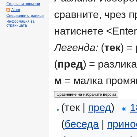
Свързани промени
Atom
сравните, чрез 
Специални страници
Информация за
страницата
натиснете <Enter
Легенда:
(
тек
) =
(
пред
) = разлик
м
= малка промя
(тек |
пред
)
1
(
беседа
|
прино