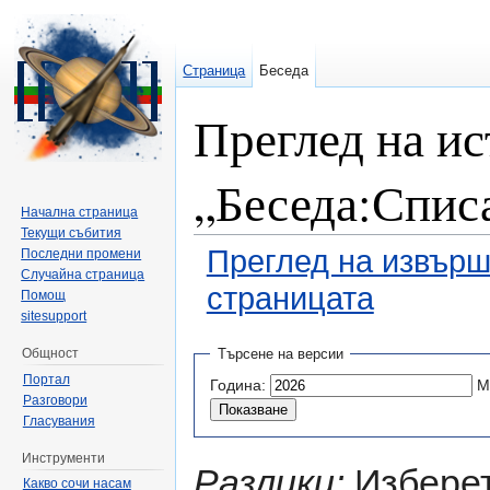
Страница
Беседа
Преглед на ис
„Беседа:Спис
Начална страница
Текущи събития
Преглед на извърш
Последни промени
Случайна страница
страницата
Помощ
sitesupport
Направо към:
навигация
,
търсене
Общност
Търсене на версии
Портал
Година:
М
Разговори
Гласувания
Инструменти
Разлики:
Изберет
Какво сочи насам