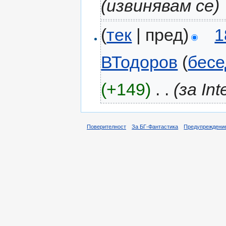
(извинявам се)
(
тек
| пред)
1
ВТодоров
(
бесе
(+149)
‎
. .
(за Inte
Поверителност
За БГ-Фантастика
Предупреждени