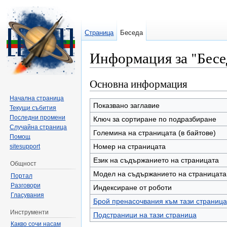
Страница
Беседа
Информация за "Бесе
Направо към:
навигация
,
търсене
Основна информация
Начална страница
Показвано заглавие
Текущи събития
Последни промени
Ключ за сортиране по подразбиране
Случайна страница
Големина на страницата (в байтове)
Помощ
Номер на страницата
sitesupport
Език на съдържанието на страницата
Общност
Модел на съдържанието на страницата
Портал
Разговори
Индексиране от роботи
Гласувания
Брой пренасочвания към тази страница
Инструменти
Подстраници на тази страница
Какво сочи насам