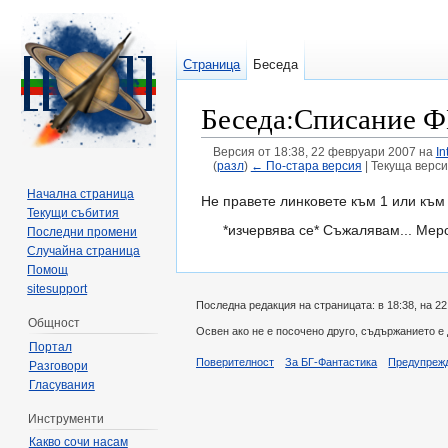
Страница
Беседа
Беседа:Списание ФЕ
Версия от 18:38, 22 февруари 2007 на
In
(
разл
)
← По-стара версия
| Текуща верси
Направо към:
навигация
,
търсене
Начална страница
Не правете линковете към 1 или към 
Текущи събития
*изчервява се* Съжалявам... Мерси
Последни промени
Случайна страница
Помощ
sitesupport
Последна редакция на страницата: в 18:38, на 2
Общност
Освен ако не е посочено друго, съдържанието е
Портал
Поверителност
За БГ-Фантастика
Предупреж
Разговори
Гласувания
Инструменти
Какво сочи насам