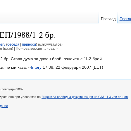
Преглед
Прегл
П/1988/1-2 бр.
tery
(
беседа
|
приноси
)
(извинявам се)
я (разл) | По-нова версия → (разл)
2 бр. Става дума за двоен брой, означен с "1-2 брой".
, че ми каза. --
Intery
17:38, 22 февруари 2007 (EET)
2 февруари 2007.
 достъпно при условията на
Лиценз за свободна документация на GNU 1.3 или по-нов
.
дение