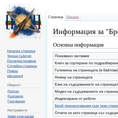
Страница
Беседа
Информация за "Бр
Направо към:
навигация
,
търсене
Основна информация
Начална страница
Показвано заглавие
Текущи събития
Последни промени
Ключ за сортиране по подразбиран
Случайна страница
Големина на страницата (в байтове
Помощ
sitesupport
Номер на страницата
Език на съдържанието на страница
Общност
Модел на съдържанието на страни
Портал
Разговори
Индексиране от роботи
Гласувания
Брой пренасочвания към тази стра
Инструменти
Отчита се като страница със съдър
Какво сочи насам