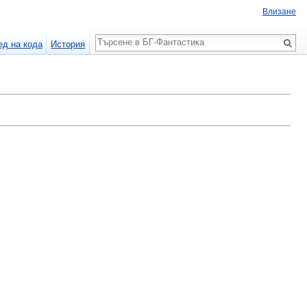
Влизане
Търсене
ед на кода
История