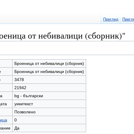
Преглед
Прегл
оеница от небивалици (сборник)"
Броеница от небивалици (сборник)
е
Броеница от небивалици (сборник)
)
3478
21942
та
bg - български
цата
уикитекст
Позволено
ница
0
жание
Да