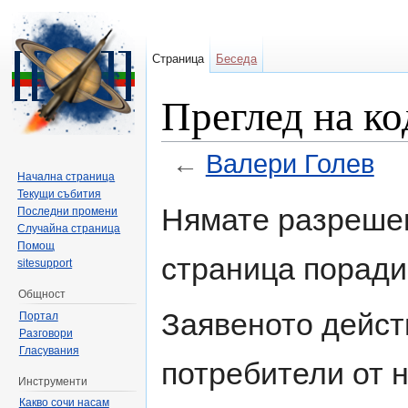
Страница
Беседа
Преглед на ко
←
Валери Голев
Начална страница
Направо към:
навигация
,
търсене
Текущи събития
Нямате разрешен
Последни промени
Случайна страница
Помощ
страница поради
sitesupport
Общност
Заявеното дейст
Портал
Разговори
Гласувания
потребители от н
Инструменти
Какво сочи насам