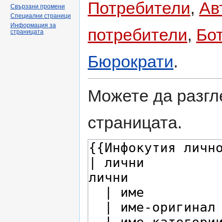
Потребители
,
Ав
Свързани промени
Специални страници
Информация за
потребители
,
Бо
страницата
Бюрократи
.
Можете да разгл
страницата.