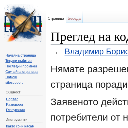
Страница
Беседа
Преглед на к
←
Владимир Бори
Начална страница
Направо към:
навигация
,
търсене
Текущи събития
Нямате разрешен
Последни промени
Случайна страница
Помощ
страница поради
sitesupport
Общност
Заявеното дейст
Портал
Разговори
Гласувания
потребители от н
Инструменти
Какво сочи насам