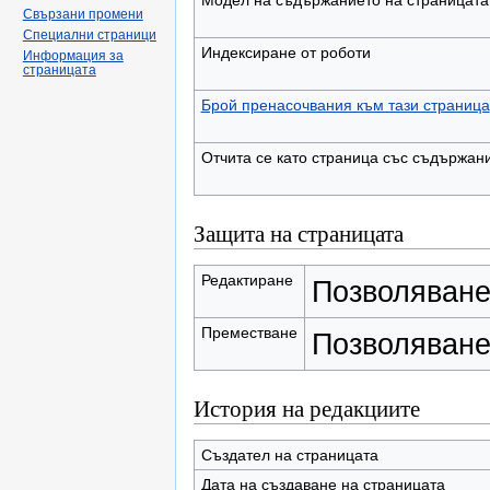
Свързани промени
Специални страници
Индексиране от роботи
Информация за
страницата
Брой пренасочвания към тази страница
Отчита се като страница със съдържан
Защита на страницата
Редактиране
Позволяване
Преместване
Позволяване
История на редакциите
Създател на страницата
Дата на създаване на страницата