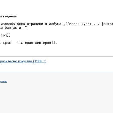
азително изкуство (1980 г.)
.
дение