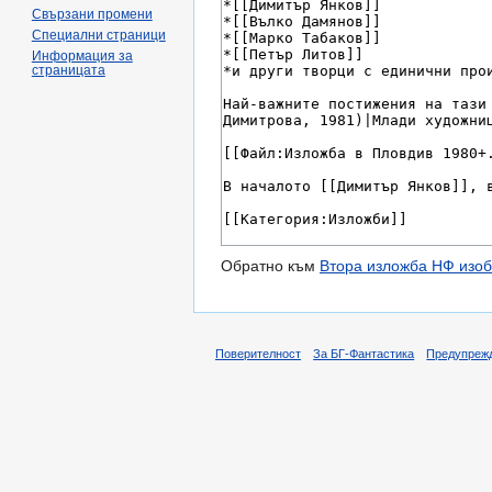
Свързани промени
Специални страници
Информация за
страницата
Обратно към
Втора изложба НФ изобр
Поверителност
За БГ-Фантастика
Предупреж