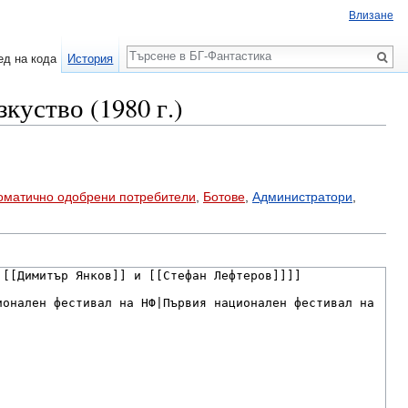
Влизане
Търсене
ед на кода
История
куство (1980 г.)
оматично одобрени потребители
,
Ботове
,
Администратори
,