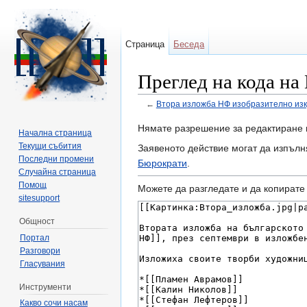
Страница
Беседа
Преглед на кода на
←
Втора изложба НФ изобразително изкус
Направо към:
навигация
,
търсене
Нямате разрешение за редактиране 
Начална страница
Текущи събития
Заявеното действие могат да изпълн
Последни промени
Бюрократи
.
Случайна страница
Помощ
Можете да разгледате и да копирате 
sitesupport
Общност
Портал
Разговори
Гласувания
Инструменти
Какво сочи насам