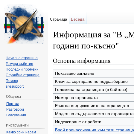
Страница
Беседа
Информация за "В „М
години по-късно"
Направо към:
навигация
,
търсене
Начална страница
Основна информация
Текущи събития
Последни промени
Показвано заглавие
Случайна страница
Помощ
Ключ за сортиране по подразбиране
sitesupport
Големина на страницата (в байтове)
Общност
Номер на страницата
Портал
Език на съдържанието на страницата
Разговори
Модел на съдържанието на страницата
Гласувания
Индексиране от роботи
Инструменти
Брой пренасочвания към тази страница
Какво сочи насам