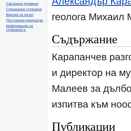
Александър Кар
Свързани промени
Специални страници
геолога Михаил 
Версия за печат
Постоянна препратка
Информация за
страницата
Съдържание
Карапанчев разго
и директор на м
Малеев за дълбо
изпитва към ноо
Публикации