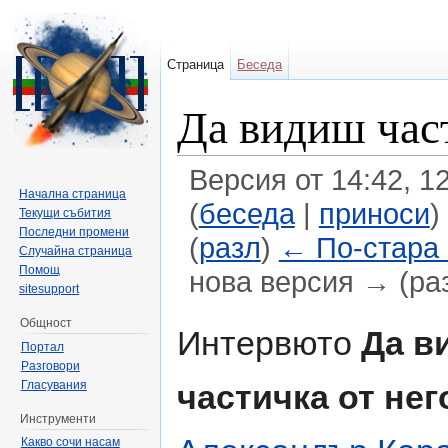
Страница
Беседа
Да видиш част
Версия от 14:42, 1
Начална страница
(
беседа
|
приноси
)
Текущи събития
Последни промени
(
разл
)
← По-стара
Случайна страница
Помощ
нова версия → (ра
sitesupport
Направо към:
навигация
,
търсене
Общност
Интервюто
Да в
Портал
Разговори
Гласувания
частичка от нег
Инструменти
Какво сочи насам