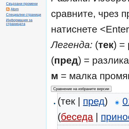
Свързани промени
Atom
сравните, чрез 
Специални страници
Информация за
страницата
натиснете <Enter
Легенда:
(
тек
) =
(
пред
) = разлик
м
= малка промя
(тек |
пред
)
0
(
беседа
|
прино