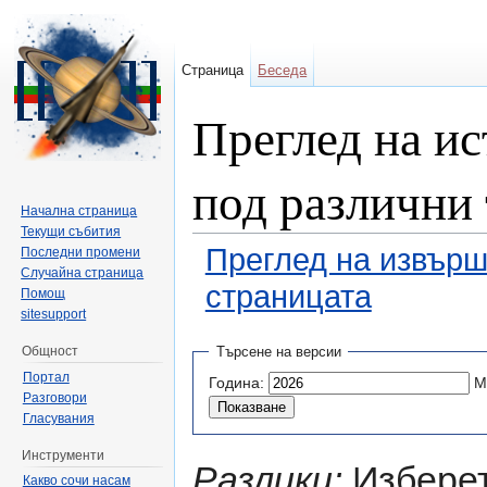
Страница
Беседа
Преглед на ис
под различни 
Начална страница
Текущи събития
Преглед на извърш
Последни промени
Случайна страница
страницата
Помощ
sitesupport
Направо към:
навигация
,
търсене
Общност
Търсене на версии
Портал
Година:
М
Разговори
Гласувания
Инструменти
Разлики:
Изберет
Какво сочи насам