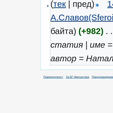
(
тек
| пред)
1
А.Славов(Sferoi
байта)
(+982)
‎
. .
статия | име =
автор = Натали
Поверителност
За БГ-Фантастика
Предупреждени