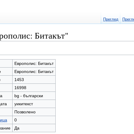
Преглед
Прегл
рополис: Битакът"
Европолис: Битакът
е
Европолис: Битакът
)
1453
16998
та
bg - български
цата
уикитекст
Позволено
ница
0
жание
Да