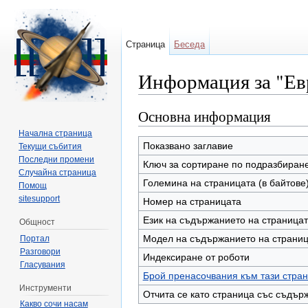
Страница
Беседа
Информация за "Ев
Направо към:
навигация
,
търсене
Основна информация
Начална страница
Показвано заглавие
Текущи събития
Последни промени
Ключ за сортиране по подразбиран
Случайна страница
Големина на страницата (в байтове
Помощ
sitesupport
Номер на страницата
Език на съдържанието на страница
Общност
Модел на съдържанието на страни
Портал
Разговори
Индексиране от роботи
Гласувания
Брой пренасочвания към тази стра
Инструменти
Отчита се като страница със съдър
Какво сочи насам