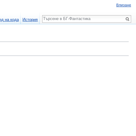
Влизане
Търсене
ед на кода
История