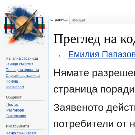
Страница
Беседа
Преглед на ко
←
Емилия Папазо
Начална страница
Направо към:
навигация
,
търсене
Текущи събития
Нямате разрешен
Последни промени
Случайна страница
Помощ
страница поради
sitesupport
Общност
Заявеното дейст
Портал
Разговори
Гласувания
потребители от н
Инструменти
Какво сочи насам