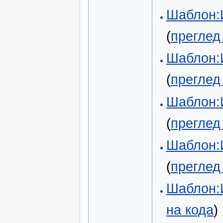
Шаблон:
(
преглед
Шаблон:
(
преглед
Шаблон:
(
преглед
Шаблон:
(
преглед
Шаблон:
на кода
)