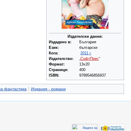
Издателски данни:
Издадено в:
България
Език:
български
Кога:
2011 г.
Издателство:
„
СофтПрес
“
Формат:
13х20
Страници:
400
ISBN:
9789546856937
на фантастика
Издания - романи