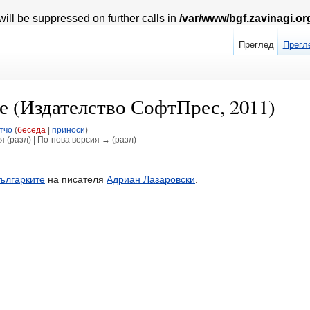
ill be suppressed on further calls in
/var/www/bgf.zavinagi.o
Преглед
Прегл
е (Издателство СофтПрес, 2011)
тчо
(
беседа
|
приноси
)
я (разл) | По-нова версия → (разл)
ългарките
на писателя
Адриан Лазаровски
.