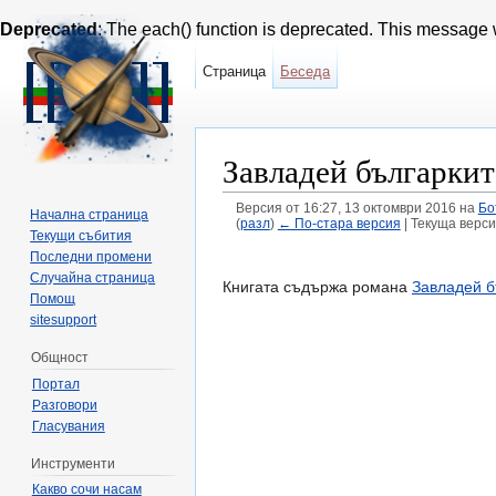
Deprecated
: The each() function is deprecated. This message w
Страница
Беседа
Завладей българкит
Версия от 16:27, 13 октомври 2016 на
Бо
Начална страница
(
разл
)
← По-стара версия
| Текуща верси
Текущи събития
Направо към:
навигация
,
търсене
Последни промени
Случайна страница
Книгата съдържа романа
Завладей б
Помощ
sitesupport
Общност
Портал
Разговори
Гласувания
Инструменти
Какво сочи насам