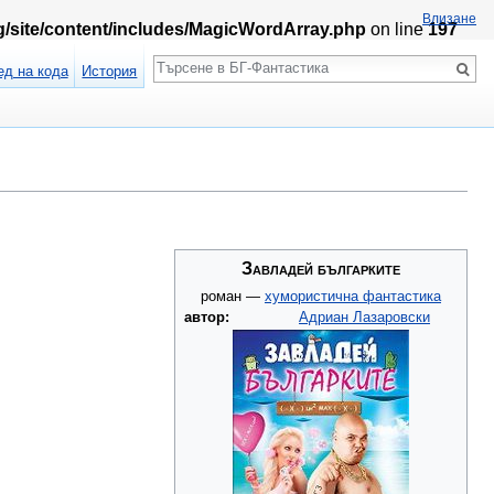
Влизане
rg/site/content/includes/MagicWordArray.php
on line
197
Търсене
ед на кода
История
Завладей българките
роман —
хумористична фантастика
автор:
Адриан Лазаровски