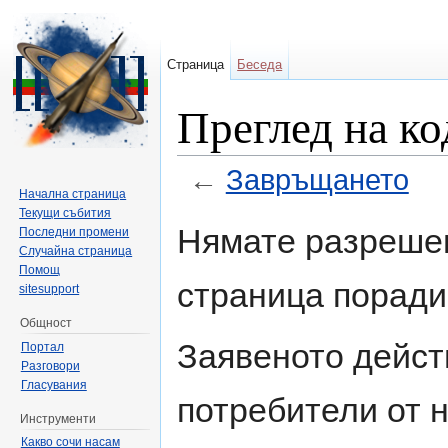
Страница
Беседа
Преглед на ко
←
Завръщането
Начална страница
Направо към:
навигация
,
търсене
Текущи събития
Нямате разрешен
Последни промени
Случайна страница
Помощ
страница поради
sitesupport
Общност
Заявеното дейст
Портал
Разговори
Гласувания
потребители от н
Инструменти
Какво сочи насам