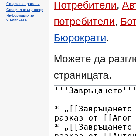
Потребители
,
Ав
Свързани промени
Специални страници
Информация за
потребители
,
Бо
страницата
Бюрократи
.
Можете да разгл
страницата.