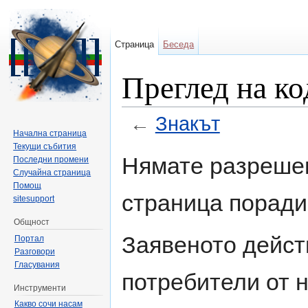
Страница
Беседа
Преглед на ко
←
Знакът
Начална страница
Направо към:
навигация
,
търсене
Текущи събития
Нямате разрешен
Последни промени
Случайна страница
Помощ
страница поради
sitesupport
Общност
Заявеното дейст
Портал
Разговори
Гласувания
потребители от н
Инструменти
Какво сочи насам