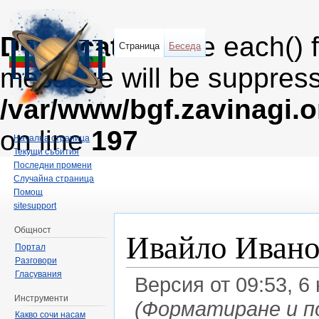
Deprecated
: The each() 
Страница
Беседа
message will be suppresse
/var/www/bgf.zavinagi.
on line
197
Начална страница
Текущи събития
Последни промени
Случайна страница
Помощ
sitesupport
Ивайло Иван
Общност
Портал
Разговори
Гласувания
Версия от 09:53, 6
Инструменти
(Форматиране и п
Какво сочи насам