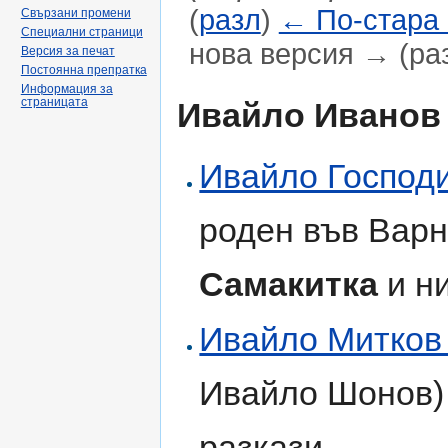
(
разл
)
← По-стара
Свързани промени
Специални страници
нова версия → (ра
Версия за печат
Постоянна препратка
Направо към:
навигация
,
търсене
Информация за
страницата
Ивайло Иванов
Ивайло Господ
роден във Варн
Самакитка
и н
Ивайло Митков
Ивайло Шонов) 
разкази.