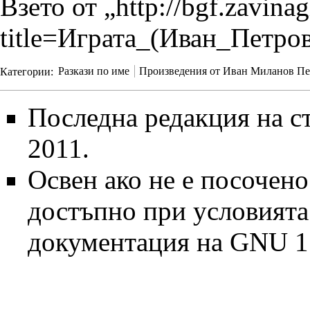
Взето от „
http://bgf.zavina
title=Играта_(Иван_Петро
Категории
:
Разкази по име
Произведения от Иван Миланов Пе
Последна редакция на ст
2011.
Освен ако не е посочено
достъпно при условият
документация на GNU 1.