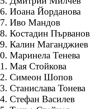
Дмитрий Милчев
Иоана Йорданова
Иво Мандов
Костадин Първанов
Калин Маганджиев
Маринела Тенева
Мая Стойкова
Симеон Шопов
Станислава Тонева
Стефан Василев