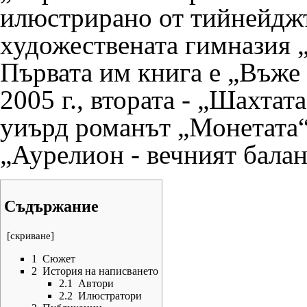
илюстрирано от тийнейджър
художествената гимназия 
Първата им книга е „
Въже 
2005 г.
, втората - „
Шахтата
уиърд романът „
Монетата
„
Аурелион - вечният бала
Съдържание
[
скриване
]
1
Сюжет
2
История на написването
2.1
Автори
2.2
Илюстратори