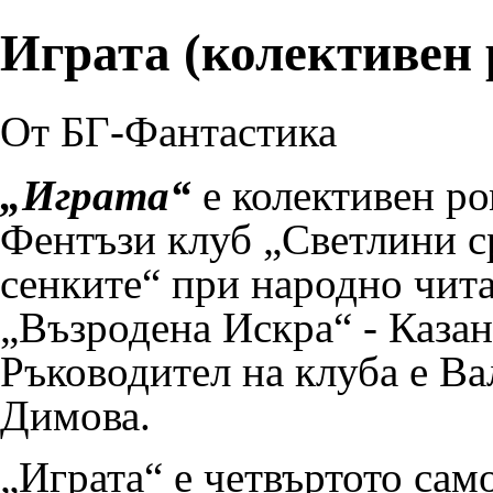
Играта (колективен 
От БГ-Фантастика
„Играта“
е колективен ро
Фентъзи клуб „
Светлини с
сенките
“ при народно чит
„Възродена Искра“ - Казан
Ръководител на клуба е
Ва
Димова
.
„Играта“ е четвъртото сам