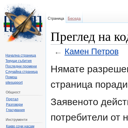
Страница
Беседа
Преглед на ко
←
Камен Петров
Начална страница
Направо към:
навигация
,
търсене
Текущи събития
Нямате разрешен
Последни промени
Случайна страница
Помощ
страница поради
sitesupport
Общност
Заявеното дейст
Портал
Разговори
Гласувания
потребители от н
Инструменти
Какво сочи насам