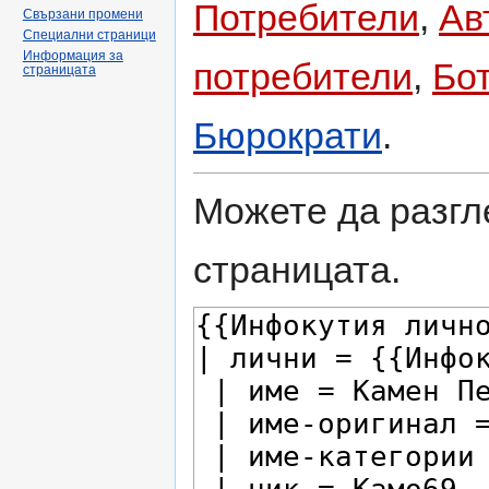
Потребители
,
Ав
Свързани промени
Специални страници
Информация за
потребители
,
Бо
страницата
Бюрократи
.
Можете да разгл
страницата.