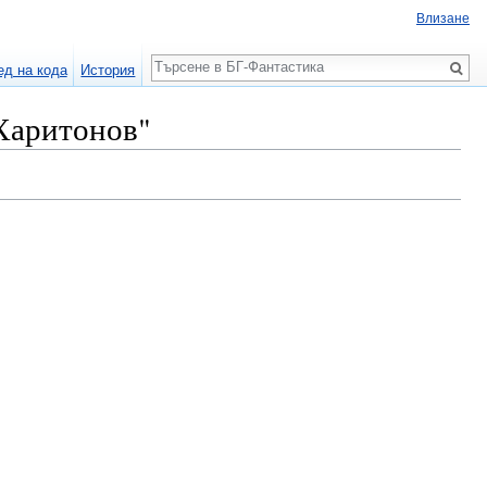
Влизане
Търсене
ед на кода
История
Харитонов"