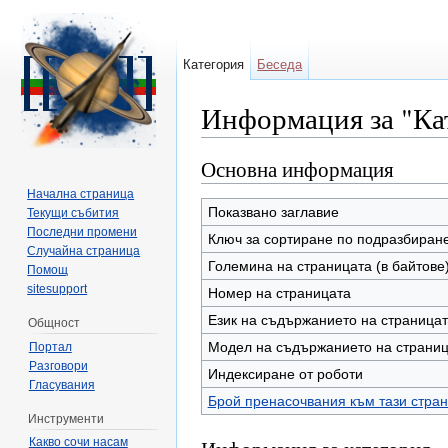
Категория
Беседа
Информация за "Ка
Направо към:
навигация
,
търсене
Основна информация
Начална страница
Показвано заглавие
Текущи събития
Последни промени
Ключ за сортиране по подразбиран
Случайна страница
Големина на страницата (в байтове
Помощ
sitesupport
Номер на страницата
Език на съдържанието на страница
Общност
Модел на съдържанието на страни
Портал
Разговори
Индексиране от роботи
Гласувания
Брой пренасочвания към тази стра
Инструменти
Какво сочи насам