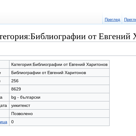
Преглед
Прегл
тегория:Библиографии от Евгений 
Категория:Библиографии от Евгений Харитонов
е
Библиографии от Евгений Харитонов
)
256
8629
та
bg - български
цата
уикитекст
Позволено
ница
0