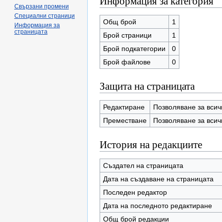
Информация за категория
Свързани промени
Специални страници
Общ брой
1
Информация за
страницата
Брой страници
1
Брой подкатегории
0
Брой файлове
0
Защита на страницата
Редактиране
Позволяване за всич
Преместване
Позволяване за всич
История на редакциите
Създател на страницата
Дата на създаване на страницата
Последeн редактор
Дата на последнoто редактиране
Общ брой редакции