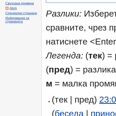
Свързани промени
Atom
Разлики:
Изберет
Специални страници
Информация за
страницата
сравните, чрез 
натиснете <Enter
Легенда:
(
тек
) =
(
пред
) = разлик
м
= малка промя
(тек | пред)
23:
(
беседа
|
прино