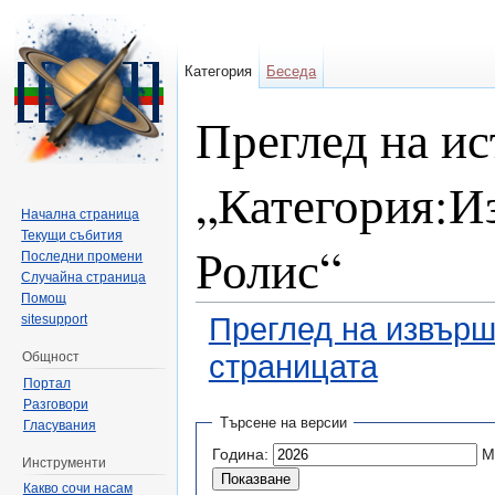
Категория
Беседа
Преглед на ис
„Категория:Из
Начална страница
Текущи събития
Ролис“
Последни промени
Случайна страница
Помощ
sitesupport
Преглед на извърш
Общност
страницата
Портал
Направо към:
навигация
,
търсене
Разговори
Търсене на версии
Гласувания
Година:
М
Инструменти
Какво сочи насам