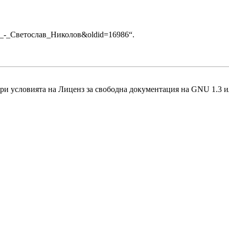
ания_-_Светослав_Николов&oldid=16986
“.
при условията на
Лиценз за свободна документация на GNU 1.3 и