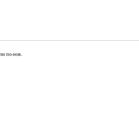
ли по-нов
.