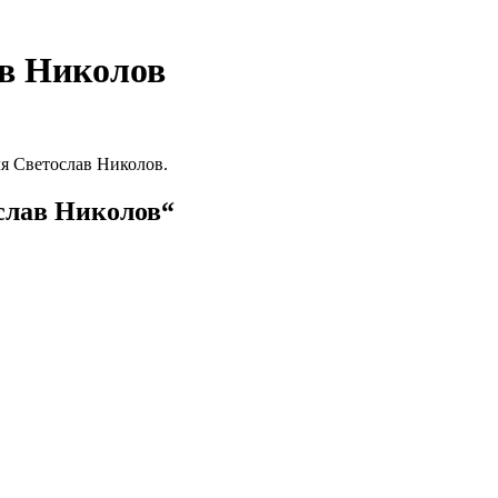
ав Николов
ля
Светослав Николов
.
слав Николов“