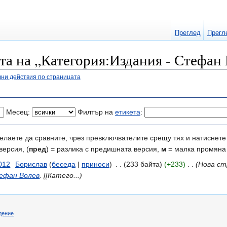
Преглед
Прегл
та на „Категория:Издания - Стефан
ни действия по страницата
Месец:
Филтър на
етикета
:
елаете да сравните, чрез превключвателите срещу тях и натиснете 
версия, (
пред
) = разлика с предишната версия,
м
= малка промяна
012
‎
Борислав
(
беседа
|
приноси
)
‎
. .
(233 байта)
(+233)
‎
. .
(Нова ст
ефан Волев
. [[Катего...)
дение