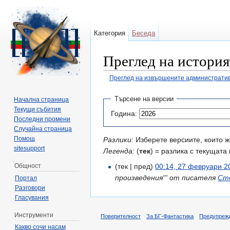
Категория
Беседа
Преглед на история
Преглед на извършените административ
Направо към:
навигация
,
търсене
Търсене на версии
Начална страница
Текущи събития
Година:
Последни промени
Случайна страница
Помощ
Разлики:
Изберете версиите, които ж
sitesupport
Легенда:
(
тек
) = разлика с текущата 
Общност
(тек | пред)
00:14, 27 февруари 2
произведения''' от писателя
Ст
Портал
Разговори
Гласувания
Инструменти
Поверителност
За БГ-Фантастика
Предупреж
Какво сочи насам