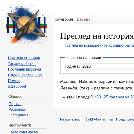
Категория
Беседа
Преглед на история
Преглед на извършените административ
Направо към:
навигация
,
търсене
Търсене на версии
Начална страница
Текущи събития
Година:
Последни промени
Случайна страница
Помощ
Разлики:
Изберете версиите, които ж
sitesupport
Легенда:
(
тек
) = разлика с текущата 
Общност
(тек | пред)
01:59, 25 февруари 2
Портал
Разговори
Гласувания
Поверителност
За БГ-Фантастика
Предупреж
Инструменти
Какво сочи насам