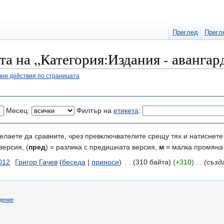
Преглед
Прегл
та на „Категория:Издания - авангар
ни действия по страницата
Месец:
Филтър на
етикета
:
елаете да сравните, чрез превключвателите срещу тях и натиснете 
версия, (
пред
) = разлика с предишната версия,
м
= малка промяна
012
‎
Григор Гачев
(
беседа
|
приноси
)
‎
. .
(310 байта)
(+310)
‎
. .
(създ
дение