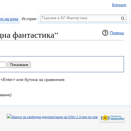
Влизане
Търсене
ед на кода
История
дна фантастика“
Помощ
<Enter> или бутона за сравнение.
аване)