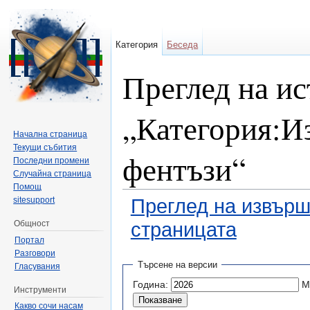
Категория
Беседа
Преглед на ис
„Категория:И
Начална страница
Текущи събития
фентъзи“
Последни промени
Случайна страница
Помощ
sitesupport
Преглед на извърш
Общност
страницата
Портал
Направо към:
навигация
,
търсене
Разговори
Търсене на версии
Гласувания
Година:
М
Инструменти
Какво сочи насам