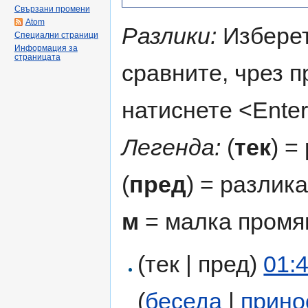
Свързани промени
Atom
Разлики:
Изберет
Специални страници
Информация за
страницата
сравните, чрез 
натиснете <Enter
Легенда:
(
тек
) =
(
пред
) = разлик
м
= малка промя
(тек | пред)
01:
(
беседа
|
прино