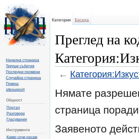
Категория
Беседа
Преглед на ко
Категория:Изк
Начална страница
Текущи събития
←
Категория:Изкуст
Последни промени
Случайна страница
Направо към:
навигация
,
търсене
Помощ
Нямате разрешен
sitesupport
Общност
страница поради
Портал
Разговори
Гласувания
Заявеното дейст
Инструменти
Какво сочи насам