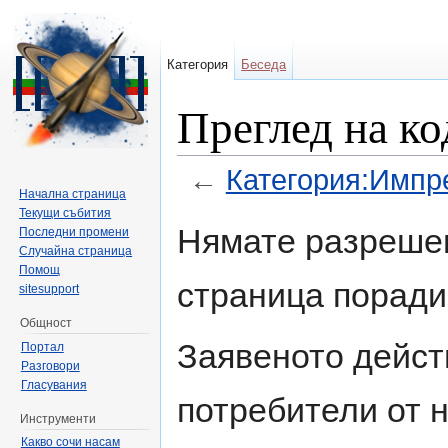
Категория
Беседа
Преглед на к
←
Категория:Импр
Начална страница
Направо към:
навигация
,
търсене
Текущи събития
Нямате разрешен
Последни промени
Случайна страница
Помощ
страница поради
sitesupport
Общност
Заявеното дейст
Портал
Разговори
Гласувания
потребители от н
Инструменти
Какво сочи насам