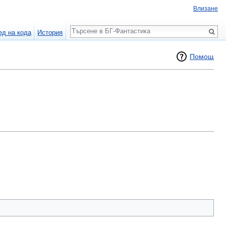
Влизане
Търсене
ед на кода
История
Помощ