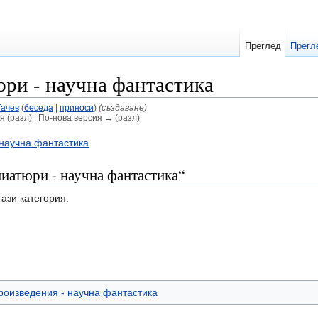
Преглед
Прегл
ри - научна фантастика
Гачев
(
беседа
|
приноси
)
(създаване)
я (разл) | По-нова версия → (разл)
научна фантастика
.
иатюри - научна фантастика“
тази категория.
роизведения - научна фантастика