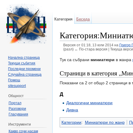
Категория
Беседа
Категория:Миниатю
Версия от 01:18, 13 юли 2014 на
Григор 
(разл) ← По-стара версия | Текуща верси
Направо към:
навигация
,
търсене
Начална страница
Тук са събрани
миниатюри
в жанра
Текущи събития
Последни промени
Страници в категория „Мин
Случайна страница
Помощ
Показани са 2 от общо 2 страници в 
sitesupport
Д
Общност
Диалогични миниатюри
Портал
Разговори
Дивна
Гласувания
Категории
:
Миниатюри по жанр
П
Инструменти
Какво сочи насам