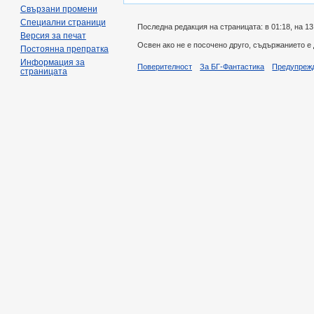
Свързани промени
Специални страници
Последна редакция на страницата: в 01:18, на 13
Версия за печат
Освен ако не е посочено друго, съдържанието е
Постоянна препратка
Информация за
Поверителност
За БГ-Фантастика
Предупреж
страницата