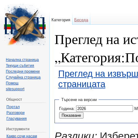
Категория
Беседа
Преглед на ис
„Категория:По
Начална страница
Текущи събития
Преглед на извърш
Последни промени
Случайна страница
страницата
Помощ
sitesupport
Направо към:
навигация
,
търсене
Общност
Търсене на версии
Портал
Година:
М
Разговори
Гласувания
Инструменти
Разлики:
Изберет
Какво сочи насам