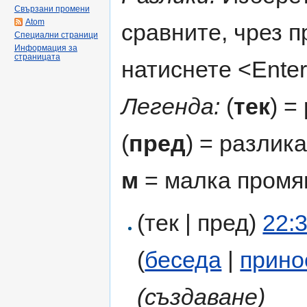
Свързани промени
Atom
сравните, чрез 
Специални страници
Информация за
страницата
натиснете <Enter
Легенда:
(
тек
) =
(
пред
) = разлик
м
= малка промя
(тек | пред)
22:
(
беседа
|
прино
(създаване)