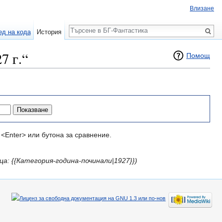
Влизане
Търсене
ед на кода
История
7 г.“
Помощ
<Enter> или бутона за сравнение.
ца: {{Категория-година-починали|1927}})