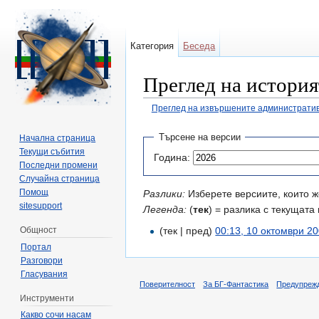
Категория
Беседа
Преглед на история
Преглед на извършените административ
Направо към:
навигация
,
търсене
Търсене на версии
Начална страница
Текущи събития
Година:
Последни промени
Случайна страница
Помощ
Разлики:
Изберете версиите, които ж
sitesupport
Легенда:
(
тек
) = разлика с текущата 
Общност
(тек | пред)
00:13, 10 октомври 2
Портал
Разговори
Гласувания
Поверителност
За БГ-Фантастика
Предупреж
Инструменти
Какво сочи насам