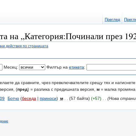
Преглед
Прегл
та на „Категория:Починали през 192
ни действия по страницата
Месец:
Филтър на
етикета
:
елаете да сравните, чрез превключвателите срещу тях и натиснете 
версия, (
пред
) = разлика с предишната версия,
м
= малка промяна
009
‎
Ботчо
(
беседа
|
приноси
)
‎
м
. .
(57 байта)
(+57)
‎
. .
(Нова страни
дение