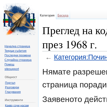
Категория
Беседа
Преглед на к
през 1968 г.
Начална страница
Текущи събития
←
Категория:Почин
Последни промени
Случайна страница
Направо към:
навигация
,
търсене
Помощ
Нямате разрешен
sitesupport
Общност
страница поради
Портал
Разговори
Гласувания
Заявеното дейст
Инструменти
Какво сочи насам