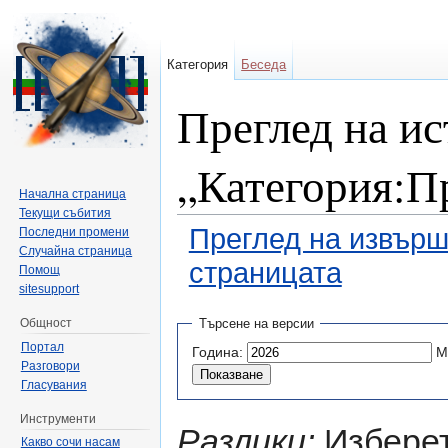
Категория
Беседа
Преглед на ис
„Категория:П
Начална страница
Текущи събития
Преглед на извърш
Последни промени
Случайна страница
страницата
Помощ
sitesupport
Направо към:
навигация
,
търсене
Общност
Търсене на версии
Портал
Година:
М
Разговори
Гласувания
Инструменти
Разлики:
Изберет
Какво сочи насам