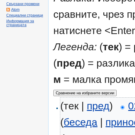
Свързани промени
Atom
сравните, чрез 
Специални страници
Информация за
страницата
натиснете <Enter
Легенда:
(
тек
) =
(
пред
) = разлик
м
= малка промя
(тек |
пред
)
0
(
беседа
|
прино