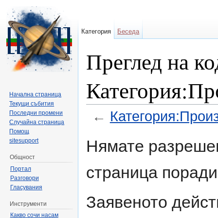
Категория
Беседа
Преглед на ко
Категория:Пр
Начална страница
Текущи събития
←
Категория:Произ
Последни промени
Случайна страница
Направо към:
навигация
,
търсене
Помощ
Нямате разрешен
sitesupport
Общност
страница поради
Портал
Разговори
Гласувания
Заявеното дейст
Инструменти
Какво сочи насам