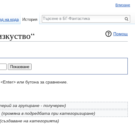
Влизане
Търсене
ед на кода
История
изкуство“
Помощ
<Enter> или бутона за сравнение.
терий за групиране - получерен)
.
(промяна в подредбата при категоризиране)
(създаване на категорията)