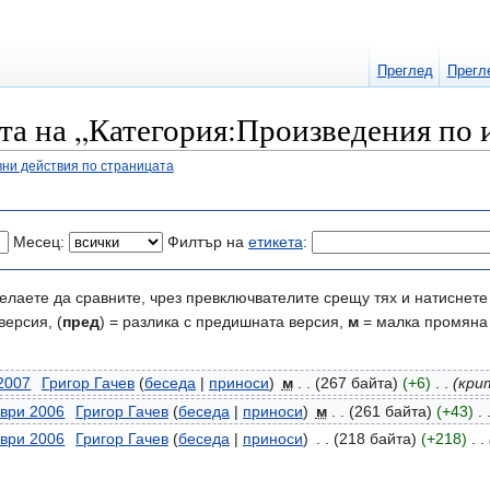
Преглед
Прегл
та на „Категория:Произведения по 
ни действия по страницата
Месец:
Филтър на
етикета
:
елаете да сравните, чрез превключвателите срещу тях и натиснете 
версия, (
пред
) = разлика с предишната версия,
м
= малка промяна
 2007
‎
Григор Гачев
(
беседа
|
приноси
)
‎
м
. .
(267 байта)
(+6)
‎
. .
(кри
мври 2006
‎
Григор Гачев
(
беседа
|
приноси
)
‎
м
. .
(261 байта)
(+43)
‎
. 
мври 2006
‎
Григор Гачев
(
беседа
|
приноси
)
‎
. .
(218 байта)
(+218)
‎
. .