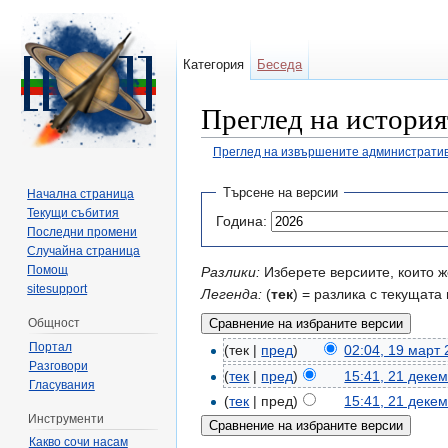
Категория
Беседа
Преглед на история
Преглед на извършените административ
Направо към:
навигация
,
търсене
Търсене на версии
Начална страница
Текущи събития
Година:
Последни промени
Случайна страница
Помощ
Разлики:
Изберете версиите, които ж
sitesupport
Легенда:
(
тек
) = разлика с текущата 
Общност
Портал
(тек |
пред
)
02:04, 19 март
Разговори
(
тек
|
пред
)
15:41, 21 деке
Гласувания
(
тек
| пред)
15:41, 21 деке
Инструменти
Какво сочи насам