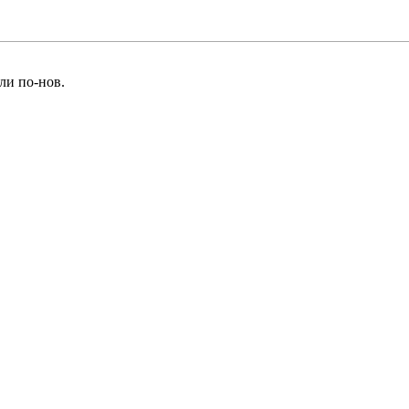
ли по-нов
.