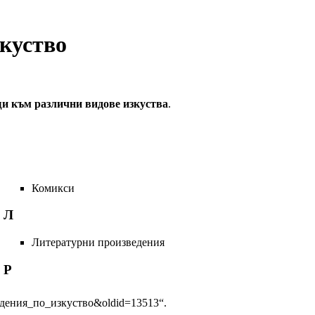
куство
щи към различни видове изкуства
.
Комикси
Л
Литературни произведения
Р
изведения_по_изкуство&oldid=13513
“.