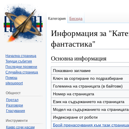
Категория
Беседа
Информация за "Кате
фантастика"
Направо към:
навигация
,
търсене
Начална страница
Основна информация
Текущи събития
Последни промени
Показвано заглавие
Случайна страница
Помощ
Ключ за сортиране по подразбиране
sitesupport
Големина на страницата (в байтове)
Общност
Номер на страницата
Портал
Език на съдържанието на страницата
Разговори
Модел на съдържанието на страницата
Гласувания
Индексиране от роботи
Инструменти
Брой пренасочвания към тази страница
Какво сочи насам